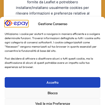
fornite da Leaflet e potrebbero
installare/installano usualmente cookies per
rilevare informazioni e preferenze relative al
servizio.
Gestione Consenso
RIFIUTO
ACCONSENTO
La invitiamo a consultare le informazioni sulla privacy policy
Utilizziamo i cookie per aiutarti a navigare in maniera efficiente e a svolgere
di Leaflet incluse nella informativa estesa.
[Leaflet's Privacy
determinate funzioni. Troverai informazioni dettagliate su tutti i cookie sotto
Policy]
ogni categoria di consensi sottostanti. I cookie categorizzatati come
“Necessari” vengono memorizzati sul tuo browser in quanto essenziali per
consentire le funzionalità di base del sito.
Puoi decidere di attivare o disattivare alcuni o tutti questi cookie, ma la
disattivazione di alcuni di questi potrebbe avere un impatto sulla tua
esperienza sul browser.
Accetta
Blocca
Vedi le mie Preferenze