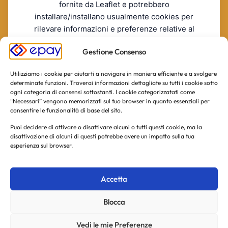
fornite da Leaflet e potrebbero
installare/installano usualmente cookies per
rilevare informazioni e preferenze relative al
servizio.
Gestione Consenso
RIFIUTO
ACCONSENTO
La invitiamo a consultare le informazioni sulla privacy policy
Utilizziamo i cookie per aiutarti a navigare in maniera efficiente e a svolgere
di Leaflet incluse nella informativa estesa.
[Leaflet's Privacy
determinate funzioni. Troverai informazioni dettagliate su tutti i cookie sotto
Policy]
ogni categoria di consensi sottostanti. I cookie categorizzatati come
“Necessari” vengono memorizzati sul tuo browser in quanto essenziali per
consentire le funzionalità di base del sito.
Puoi decidere di attivare o disattivare alcuni o tutti questi cookie, ma la
disattivazione di alcuni di questi potrebbe avere un impatto sulla tua
esperienza sul browser.
Accetta
Blocca
Vedi le mie Preferenze