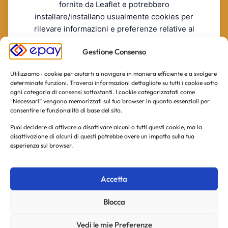
fornite da Leaflet e potrebbero
installare/installano usualmente cookies per
rilevare informazioni e preferenze relative al
servizio.
Gestione Consenso
RIFIUTO
ACCONSENTO
La invitiamo a consultare le informazioni sulla privacy policy
Utilizziamo i cookie per aiutarti a navigare in maniera efficiente e a svolgere
di Leaflet incluse nella informativa estesa.
[Leaflet's Privacy
determinate funzioni. Troverai informazioni dettagliate su tutti i cookie sotto
Policy]
ogni categoria di consensi sottostanti. I cookie categorizzatati come
“Necessari” vengono memorizzati sul tuo browser in quanto essenziali per
consentire le funzionalità di base del sito.
Puoi decidere di attivare o disattivare alcuni o tutti questi cookie, ma la
disattivazione di alcuni di questi potrebbe avere un impatto sulla tua
esperienza sul browser.
Accetta
Blocca
Vedi le mie Preferenze