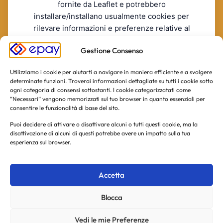
fornite da Leaflet e potrebbero
installare/installano usualmente cookies per
rilevare informazioni e preferenze relative al
servizio.
Gestione Consenso
RIFIUTO
ACCONSENTO
La invitiamo a consultare le informazioni sulla privacy policy
Utilizziamo i cookie per aiutarti a navigare in maniera efficiente e a svolgere
di Leaflet incluse nella informativa estesa.
[Leaflet's Privacy
determinate funzioni. Troverai informazioni dettagliate su tutti i cookie sotto
Policy]
ogni categoria di consensi sottostanti. I cookie categorizzatati come
“Necessari” vengono memorizzati sul tuo browser in quanto essenziali per
consentire le funzionalità di base del sito.
Puoi decidere di attivare o disattivare alcuni o tutti questi cookie, ma la
disattivazione di alcuni di questi potrebbe avere un impatto sulla tua
esperienza sul browser.
Accetta
Blocca
Vedi le mie Preferenze