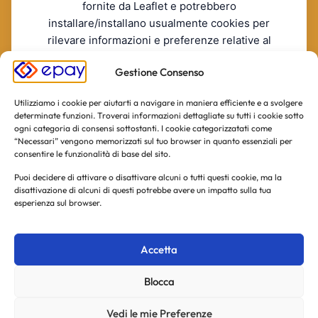
fornite da Leaflet e potrebbero
installare/installano usualmente cookies per
rilevare informazioni e preferenze relative al
servizio.
Gestione Consenso
RIFIUTO
ACCONSENTO
La invitiamo a consultare le informazioni sulla privacy policy
Utilizziamo i cookie per aiutarti a navigare in maniera efficiente e a svolgere
di Leaflet incluse nella informativa estesa.
[Leaflet's Privacy
determinate funzioni. Troverai informazioni dettagliate su tutti i cookie sotto
Policy]
ogni categoria di consensi sottostanti. I cookie categorizzatati come
“Necessari” vengono memorizzati sul tuo browser in quanto essenziali per
consentire le funzionalità di base del sito.
Puoi decidere di attivare o disattivare alcuni o tutti questi cookie, ma la
disattivazione di alcuni di questi potrebbe avere un impatto sulla tua
esperienza sul browser.
Accetta
Blocca
Vedi le mie Preferenze